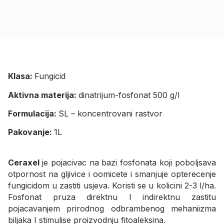
Klasa:
Fungicid
Aktivna materija:
dinatrijum-fosfonat 500 g/l
Formulacija:
SL – koncentrovani rastvor
Pakovanje:
1L
Ceraxel
je pojacivac na bazi fosfonata koji poboljsava
otpornost na gljivice i oomicete i smanjuje opterecenje
fungicidom u zastiti usjeva. Koristi se u kolicini 2-3 l/ha.
Fosfonat pruza direktnu I indirektnu zastitu
pojacavanjem prirodnog odbrambenog mehaniizma
biljaka I stimulise proizvodnju fitoaleksina.