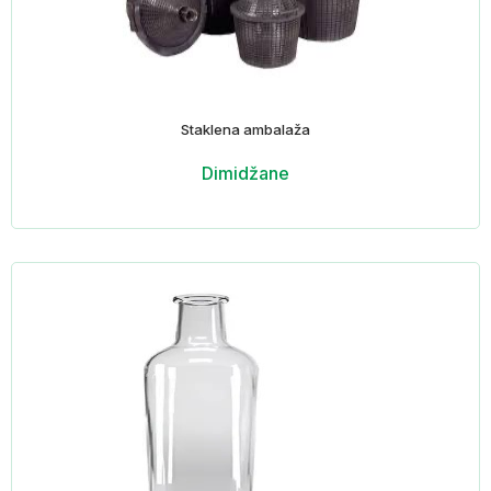
Staklena ambalaža
Dimidžane