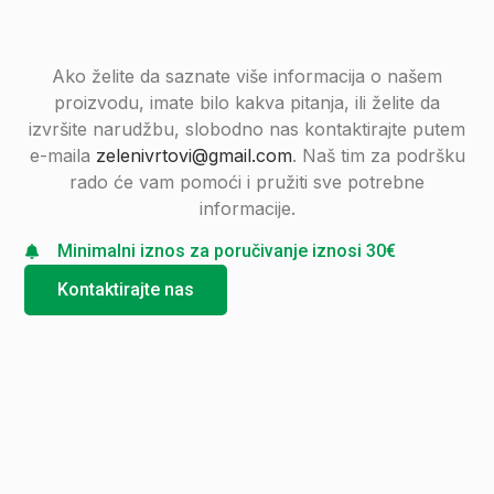
Ako želite da saznate više informacija o našem
proizvodu, imate bilo kakva pitanja, ili želite da
izvršite narudžbu, slobodno nas kontaktirajte putem
e-maila
zelenivrtovi@gmail.com
. Naš tim za podršku
rado će vam pomoći i pružiti sve potrebne
informacije.
Minimalni iznos za poručivanje iznosi 30€
Kontaktirajte nas