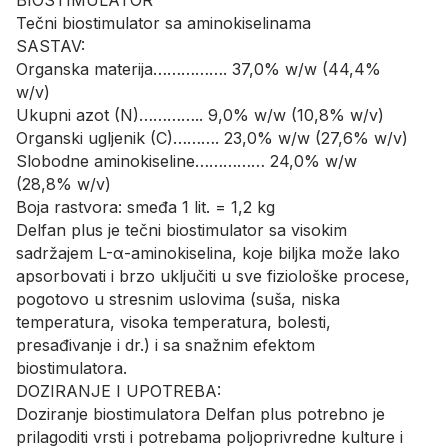
Tečni biostimulator sa aminokiselinama
SASTAV:
Organska materija……………. 37,0% w/w (44,4%
w/v)
Ukupni azot (N)………….. 9,0% w/w (10,8% w/v)
Organski ugljenik (C)………. 23,0% w/w (27,6% w/v)
Slobodne aminokiseline…………… 24,0% w/w
(28,8% w/v)
Boja rastvora: smeđa 1 lit. = 1,2 kg
Delfan plus je tečni biostimulator sa visokim
sadržajem L-α-aminokiselina, koje biljka može lako
apsorbovati i brzo uključiti u sve fiziološke procese,
pogotovo u stresnim uslovima (suša, niska
temperatura, visoka temperatura, bolesti,
presađivanje i dr.) i sa snažnim efektom
biostimulatora.
DOZIRANJE I UPOTREBA:
Doziranje biostimulatora Delfan plus potrebno je
prilagoditi vrsti i potrebama poljoprivredne kulture i