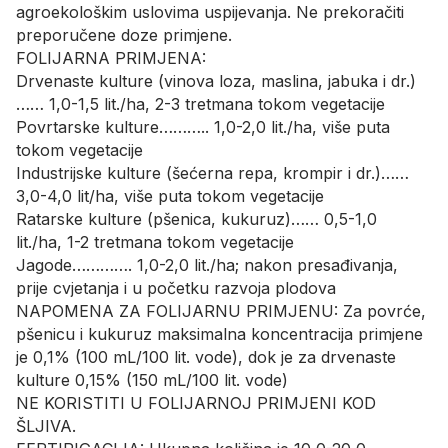
agroekološkim uslovima uspijevanja. Ne prekoračiti
preporučene doze primjene.
FOLIJARNA PRIMJENA:
Drvenaste kulture (vinova loza, maslina, jabuka i dr.)
…… 1,0-1,5 lit./ha, 2-3 tretmana tokom vegetacije
Povrtarske kulture……….. 1,0-2,0 lit./ha, više puta
tokom vegetacije
Industrijske kulture (šećerna repa, krompir i dr.)……
3,0-4,0 lit/ha, više puta tokom vegetacije
Ratarske kulture (pšenica, kukuruz)…… 0,5-1,0
lit./ha, 1-2 tretmana tokom vegetacije
Jagode…………. 1,0-2,0 lit./ha; nakon presađivanja,
prije cvjetanja i u početku razvoja plodova
NAPOMENA ZA FOLIJARNU PRIMJENU: Za povrće,
pšenicu i kukuruz maksimalna koncentracija primjene
je 0,1% (100 mL/100 lit. vode), dok je za drvenaste
kulture 0,15% (150 mL/100 lit. vode)
NE KORISTITI U FOLIJARNOJ PRIMJENI KOD
ŠLJIVA.