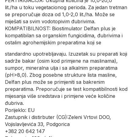
FERTIRIGACIJA: Ukupna količina je 10,0-20,0
lit./ha u toku vegetacionog perioda. Za jedan tretman
se preporučuje doza od 1,0-2,0 lit./ha. Može se
miješati sa svim vodotopivim đubrivima.
KOMPATIBILNOST: Biostimulator Delfan plus je
kompatibilan sa organskim fungicidima, đubrivima i
ostalim agrohemijskim preparatima koji se
standardno upotrebljavaju. Izuzetak su preparati koji
sadrže bakar (osim kod primjene na maslinama),
sumpor, mineralna ulja i sa alkalnim preparatima
(pH>8,0). Zbog posebne strukture lista masline,
Delfan plus može se primjeniti sa bakrenim
preparatima. Preporučuje se test kompatibilnosti kod
mijesanja više sredstava i primjene veće količine
đubriva.
Porijeklo: EU
Zastupnik i distirbuter (CG):Zeleni Vrtovi DOO,
Vojislavljevića 33, Podgorica
+382 20 642 147