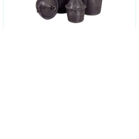
Staklena ambalaža
Dimidžane