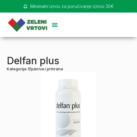
Minimalni iznos za poručivanje iznosi 30€
Delfan plus
Kategorija:
Đjubriva i prihrana