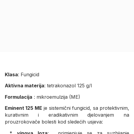
Klasa
: Fungicid
Aktivna materija
: tetrakonazol 125 g/l
Formulacija
: mikroemulzija (ME)
Eminent 125 ME
je sistemični fungicid, sa protektivnim,
kurativnim i eradikativnim djelovanjem na
prouzrokovače bolesti kod sledećih usjeva:
*
vinova loza
: primjenjuje se za suzbijanje