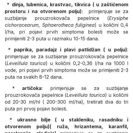
*
dinja, lubenica, krastvac, tikvica ( u zaštićenom
prostoru i na otvorenom polju)
: primjenjuje se za
suzbijanje prouzrokovača pepelnice (
Erysiphe
cichoracearum, Sphaerotheca fuliginea
) u količini 0,4
l/ha, pri pojavi prvih simptoma bolesti može se
primijeniti 2-3 puta u razmaku 10-15 dana.
*
paprika, paradajz i plavi patlidžan ( u polju)
:
primjenjuje se za suzbijanje prouzrokovača pepelnice
(
Leveillula taurica
) u količini 0,2-0,36 l/ha na 1000 l
vode, pri pojavi prvih simptoma može se primijeniti 2-3
puta na svakih 8-12 dana.
*
artičoka
: primjenjuje se za suzbijanje
prouzrokovača pepelnice (
Leveillula taurica
) u količini
od 20-30 ml/hl ( 200-300 ml/ha), tretirati dva do tri
puta pri prvoj pojavi bolesti.
*
ukrasno bilje ( u stakleniku, rasadniku i
otvorenom polju)( ruža, hrizantema, karanfil,