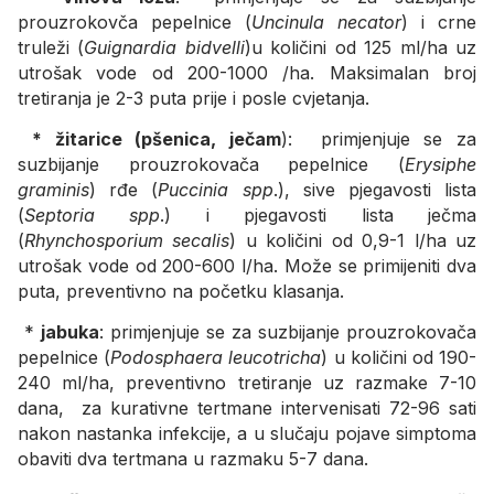
prouzrokovča pepelnice (
Uncinula necator
) i crne
truleži (
Guignardia bidvelli
)u količini od 125 ml/ha uz
utrošak vode od 200-1000 /ha. Maksimalan broj
tretiranja je 2-3 puta prije i posle cvjetanja.
* žitarice (pšenica, ječam
): primjenjuje se za
suzbijanje prouzrokovača pepelnice (
Erysiphe
graminis
) rđe (
Puccinia spp
.), sive pjegavosti lista
(
Septoria spp
.) i pjegavosti lista ječma
(
Rhynchosporium secalis
) u količini od 0,9-1 l/ha uz
utrošak vode od 200-600 l/ha. Može se primijeniti dva
puta, preventivno na početku klasanja.
*
jabuka
: primjenjuje se za suzbijanje prouzrokovača
pepelnice (
Podosphaera leucotricha
) u količini od 190-
240 ml/ha, preventivno tretiranje uz razmake 7-10
dana, za kurativne tertmane intervenisati 72-96 sati
nakon nastanka infekcije, a u slučaju pojave simptoma
obaviti dva tertmana u razmaku 5-7 dana.