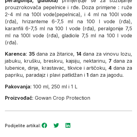
peralgonija, gladiola)
primjenjuje se za suzbijanje
prouzrokovača pepelnice i rđe. Doza primjene : ruže
2-4 ml na 100l vode(pepelnica), i 4 ml na 100l vode
(rđa), hrizanteme 6-7,5 ml na 100 l vode (rđa),
karanfili 6-7,5 ml na 100 l vode (rđa), peralgonije 7,5
ml na 100l vode (rđa), gladiole 7,5 ml na 100 l vode
(rđa).
Karenca
:
35
dana za žitarice,
14
dana za vinovu lozu,
jabuku, krušku, breskvu, kajsiju, nektarinu,
7
dana za
lubenice, dinje, krastavac, tikvice i artičoku,
4
dana za
papriku, paradajz i plavi patlidžan i
1
dan za jagodu.
Pakovanja
: 100 ml, 250 ml i 1 L
Proizvođač
: Gowan Crop Protection
Podijelite artikal: