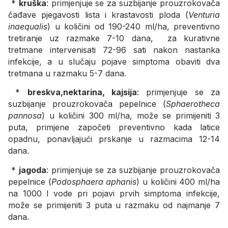
*
kruška
: primjenjuje se za suzbijanje prouzrokovača
čađave pjegavosti lista i krastavosti ploda (
Venturia
inaequalis
) u količini od 190-240 ml/ha, preventivno
tretiranje uz razmake 7-10 dana, za kurativne
tretmane intervenisati 72-96 sati nakon nastanka
infekcije, a u slučaju pojave simptoma obaviti dva
tretmana u razmaku 5-7 dana.
*
breskva,nektarina, kajsija
: primjenjuje se za
suzbijanje prouzrokovača pepelnice (
Sphaerotheca
pannosa
) u količini 300 ml/ha, može se primijeniti 3
puta, primjene započeti preventivno kada latice
opadnu, ponavljajući prskanje u razmacima 12-14
dana.
*
jagoda
: primjenjuje se za suzbijanje prouzrokovača
pepelnice (
Podosphaera aphanis
) u količini 400 ml/ha
na 1000 l vode pri pojavi prvih simptoma infekcije,
može se primijeniti 3 puta u razmaku od najmanje 7
dana.