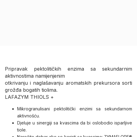
Pripravak pektolitičkih enzima sa sekundarnim
aktivnostima namijenjenim
otkrivanju i naglašavanju aromatskih prekursora sorti
grožđa bogatih tiolima.
LAFAZYM THIOLS +
Mikrogranulisani pektolitički enzimi sa sekundarnom
aktivnošću.
Djeluje u sinergiji sa kvascima da bi oslobodio isparljive
tiole.
Naročito dobar ako se koristi sa kvascima: ZYMAFLORE®