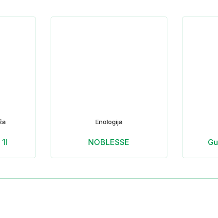
ža
Enologija
1l
NOBLESSE
Gu
Stranice
Socijalne mre
Početna