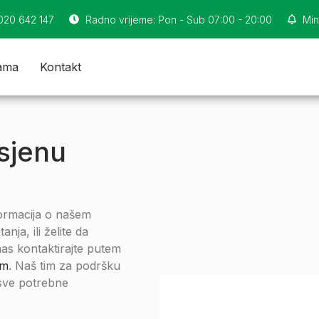
 020 642 147
Radno vrijeme: Pon - Sub 07:00 - 20:00
Min
ama
Kontakt
sjenu
formacija o našem
nja, ili želite da
as kontaktirajte putem
om
. Naš tim za podršku
 sve potrebne