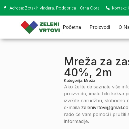
Adresa: Zetskih vladara, Podgorica - Crna Gora
Kontakt:
Početna
Proizvodi
O N
Mreža za za
40%, 2m
Kategorija:
Mreža
Ako želite da saznate više in
proizvodu, imate bilo kakva pita
izvršite narudžbu, slobodno n
e-maila
zelenivrtovi@gmail.c
rado će vam pomoći i pružiti
informacije.