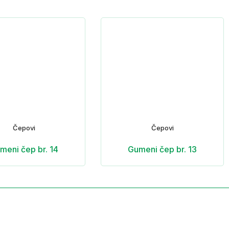
Čepovi
Čepovi
meni čep br. 14
Gumeni čep br. 13
že
Adresa i kontakt
PIB: 02867796