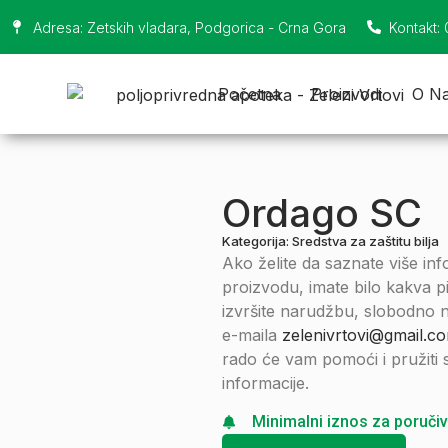
Adresa: Zetskih vladara, Podgorica - Crna Gora
Kontakt:
Početna
Proizvodi
O N
Ordago SC
Kategorija:
Sredstva za zaštitu bilja
Ako želite da saznate više in
proizvodu, imate bilo kakva pita
izvršite narudžbu, slobodno n
e-maila
zelenivrtovi@gmail.c
rado će vam pomoći i pružiti
informacije.
Minimalni iznos za poručiv