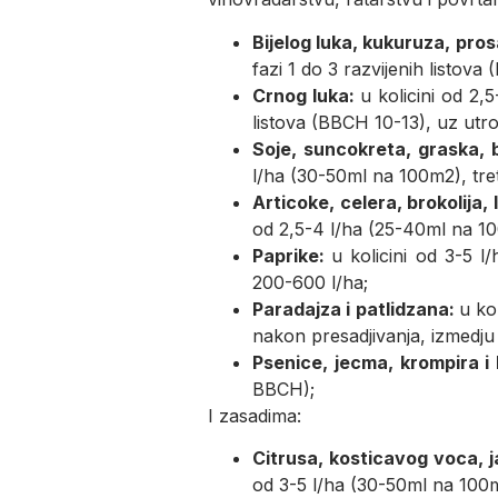
Bijelog luka, kukuruza, prosa
fazi 1 do 3 razvijenih listov
Crnog luka:
u kolicini od 2,
listova (BBCH 10-13), uz utr
Soje, suncokreta, graska, b
l/ha (30-50ml na 100m2), tre
Articoke, celera, brokolija,
od 2,5-4 l/ha (25-40ml na 10
Paprike:
u kolicini od 3-5 
200-600 l/ha;
Paradajza i patlidzana:
u ko
nakon presadjivanja, izmedju
Psenice, jecma, krompira i
BBCH);
I zasadima:
Citrusa, kosticavog voca, 
od 3-5 l/ha (30-50ml na 100m