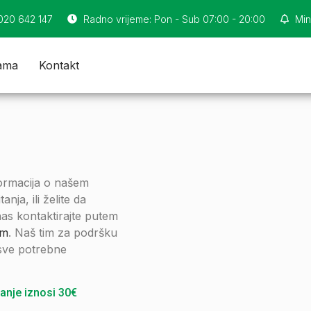
 020 642 147
Radno vrijeme: Pon - Sub 07:00 - 20:00
Min
ama
Kontakt
formacija o našem
nja, ili želite da
as kontaktirajte putem
om
. Naš tim za podršku
 sve potrebne
anje iznosi 30€