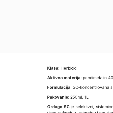
Klasa:
Herbicid
Aktivna materija:
pendimetalin 40
Formulacija:
SC-koncentrovana s
Pakovanje:
250ml, 1L
Ordago SC
je selektivni, sistemi
vinovradarstvu, ratarstvu i povrtar