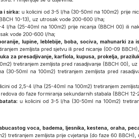
 i sirka:
u kolicini od 3-5 l/ha (30-50ml na 100m2) prije ni
a (BBCH 10-13), uz utrosak vode 200-600 l/ha;
5-4 l/ha (25-40ml na 100m2) prije nicanja (BBCH 00) ili nak
osak vode 200-600 l/ha;
oranije, lupine, leblebije, boba, sociva, mahunarki za i
tiranjem zemljista pred sjetvu ili pred nicanje (00-09 BBCH
 luka za presadjivanje, karfiola, kupusa, prokelja, prazil
0m2) tretiranjem zemljista pred rasadjivanje (BBCH 00), uz
l/ha (30-50ml na 100m2) tretiranjem zemljista pred rasadj
licini od 2,5-4 l/ha (25-40ml na 100m2) tretiranjem zemljist
 redova do faze formiranja sekundarnih stabala (BBCH 12-2
 batata:
u kolicini od 3-5 l/ha (30-50ml na 100m2) tretira
jabucastog voca, badema, ljesnika, kestena, oraha, peca
2) tretiranjem zemljista prije cvjetanja (do faze 60 BBCH),