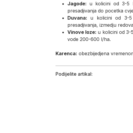
Jagode:
u kolicini od 3-5
presadjivanja do pocetka cvj
Duvana:
u kolicini od 3-5
presadjivanja, izmedju redov
Vinove loze:
u kolicini od 3
vode 200-600 l/ha.
Karenca:
obezbijedjena vremenom
Podijelite artikal:
Više proizvoda