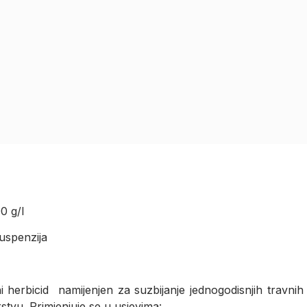
0 g/l
uspenzija
cni herbicid namijenjen za suzbijanje jednogodisnjih travnih
stvu. Primjenjuje se u usjevima: