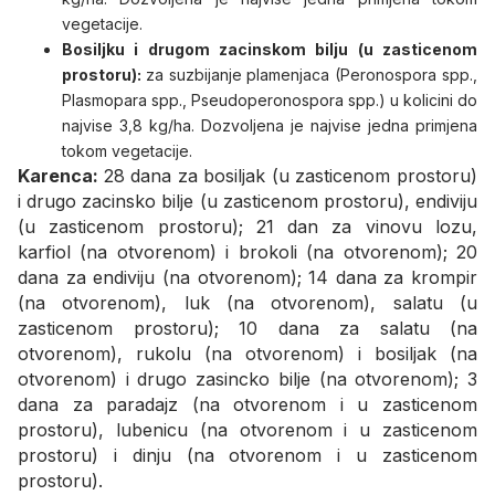
vegetacije.
Bosiljku i drugom zacinskom bilju (u zasticenom
prostoru):
za suzbijanje plamenjaca (Peronospora spp.,
Plasmopara spp., Pseudoperonospora spp.) u kolicini do
najvise 3,8 kg/ha. Dozvoljena je najvise jedna primjena
tokom vegetacije.
Karenca:
28 dana za bosiljak (u zasticenom prostoru)
i drugo zacinsko bilje (u zasticenom prostoru), endiviju
(u zasticenom prostoru); 21 dan za vinovu lozu,
karfiol (na otvorenom) i brokoli (na otvorenom); 20
dana za endiviju (na otvorenom); 14 dana za krompir
(na otvorenom), luk (na otvorenom), salatu (u
zasticenom prostoru); 10 dana za salatu (na
otvorenom), rukolu (na otvorenom) i bosiljak (na
otvorenom) i drugo zasincko bilje (na otvorenom); 3
dana za paradajz (na otvorenom i u zasticenom
prostoru), lubenicu (na otvorenom i u zasticenom
prostoru) i dinju (na otvorenom i u zasticenom
prostoru).