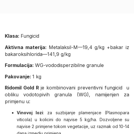
Klasa:
Fungicid
Aktivna materija:
Metalaksil-M—19,4 g/kg +bakar iz
bakaroksihlorida—141,9 g/kg
Formulacija:
WG-vododisperzibilne granule
Pakovanje:
1 kg
Ridomil Gold R
je kombinovani preventivni fungicid u
obliku vodotopivih granula (WG), namijenjen za
primjenu u:
Vinovoj lozi
: za suzbijanje plamenjace (Plasmopara
viticola) u kolicini do najvise 5 kg/ha. Dozvoljene su
najvise 2 primjene tokom vegetacije, uz razmak od 10-14
dana izmedju primjena.