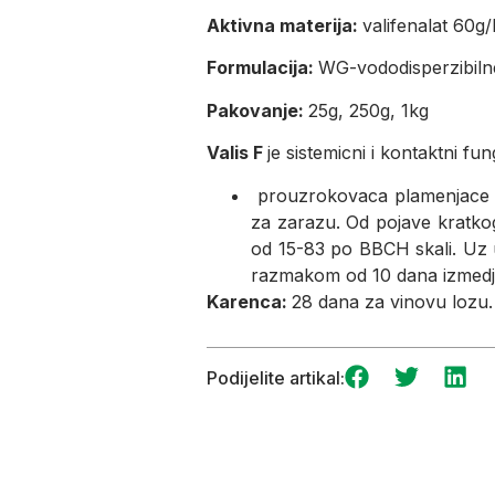
Aktivna materija:
valifenalat 60g
Formulacija:
WG-vododisperzibiln
Pakovanje:
25g, 250g, 1kg
Valis F
je sistemicni i kontaktni fu
prouzrokovaca plamenjace (Pl
za zarazu. Od pojave kratko
od 15-83 po BBCH skali. Uz u
razmakom od 10 dana izmedj
Karenca:
28 dana za vinovu lozu.
Podijelite artikal: