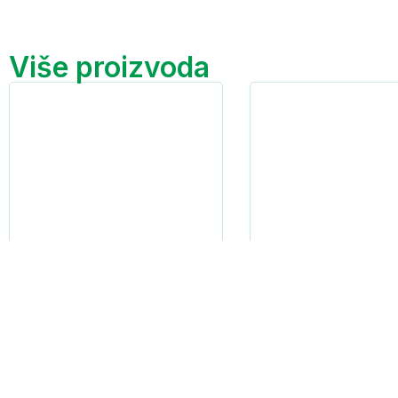
Više proizvoda
Staklena ambalaža
Staklena ambala
Dimidžane
Boca Magnum 