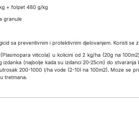
/kg + folpet 480 g/kg
e granule
ngicid sa preventivnim i protektivnim djelovanjem. Koristi se z
asmopara viticola) u kolicini od 2 kg/ha (20g na 100m2) 
g izdanka (najbolje kada su izdanci 20-25cm) do stvaranja
trosak 200-1000 l/ha vode (2-10l na 100m2). Moze se primi
u tretmana.