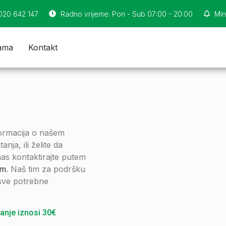
 020 642 147
Radno vrijeme: Pon - Sub 07:00 - 20:00
Min
ama
Kontakt
formacija o našem
nja, ili želite da
as kontaktirajte putem
om
. Naš tim za podršku
 sve potrebne
anje iznosi 30€