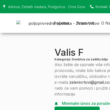
Adresa: Zetskih vladara, Podgorica - Crna Gora
Kontakt:
Početna
Proizvodi
O N
Valis F
Kategorija:
Sredstva za zaštitu bilja
Ako želite da saznate više in
proizvodu, imate bilo kakva pita
izvršite narudžbu, slobodno n
e-maila
zelenivrtovi@gmail.c
rado će vam pomoći i pružiti
informacije.
Minimalni iznos za poručiv