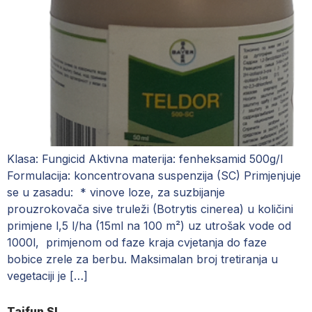
Klasa: Fungicid Aktivna materija: fenheksamid 500g/l
Formulacija: koncentrovana suspenzija (SC) Primjenjuje
se u zasadu: * vinove loze, za suzbijanje
prouzrokovača sive truleži (Botrytis cinerea) u količini
primjene l,5 l/ha (15ml na 100 m²) uz utrošak vode od
1000l, primjenom od faze kraja cvjetanja do faze
bobice zrele za berbu. Maksimalan broj tretiranja u
vegetaciji je […]
Taifun SL