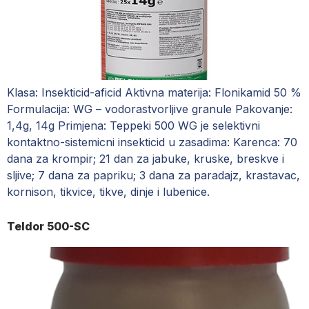
Klasa: Insekticid-aficid Aktivna materija: Flonikamid 50 %
Formulacija: WG – vodorastvorljive granule Pakovanje:
1,4g, 14g Primjena: Teppeki 500 WG je selektivni
kontaktno-sistemicni insekticid u zasadima: Karenca: 70
dana za krompir; 21 dan za jabuke, kruske, breskve i
sljive; 7 dana za papriku; 3 dana za paradajz, krastavac,
kornison, tikvice, tikve, dinje i lubenice.
Teldor 500-SC